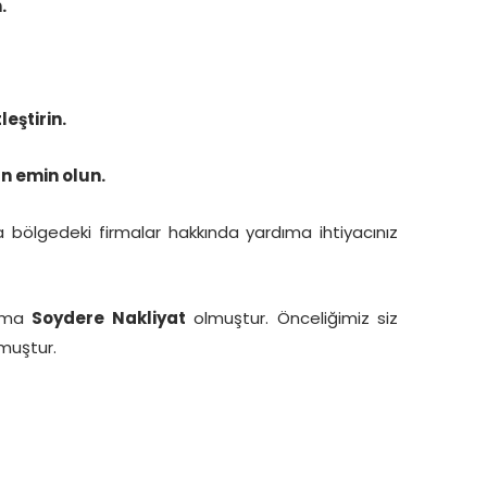
.
eştirin.
n emin olun.
a bölgedeki firmalar hakkında yardıma ihtiyacınız
irma
Soydere Nakliyat
olmuştur. Önceliğimiz siz
muştur.