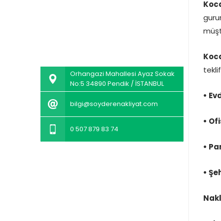
Koca
guru
müşte
Koca
teklif
Orhangazi Mahallesi Ayaz Sokak
No:5 34890 Pendik / İSTANBUL
• Ev
bilgi@soyderenakliyat.com
• Of
0 507 879 83 74
• Pa
• Şe
Nakl