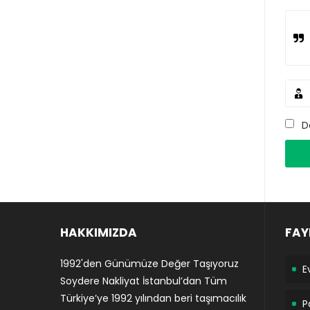
D
HAKKIMIZDA
FAY
1992'den Günümüze Değer Taşıyoruz
E
Soydere Nakliyat İstanbul’dan Tüm
Türkiye’ye 1992 yılından beri taşımacılık
P