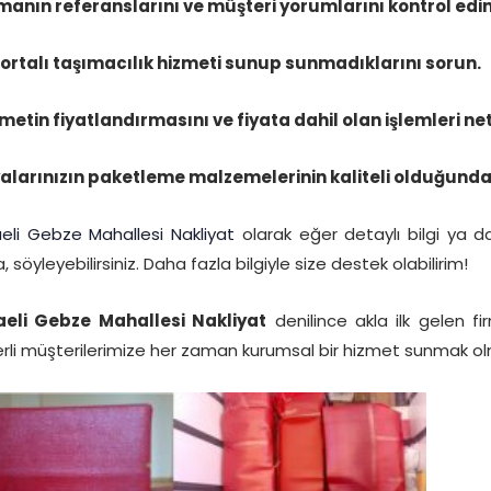
rmanın
referanslarını
ve müşteri yorumlarını kontrol edin
ortalı taşımacılık hizmeti sunup sunmadıklarını sorun.
metin fiyatlandırmasını ve fiyata dahil olan işlemleri netl
alarınızın paketleme malzemelerinin kaliteli olduğunda
eli Gebze Mahallesi Nakliyat
olarak eğer detaylı bilgi ya d
, söyleyebilirsiniz. Daha fazla bilgiyle size destek olabilirim!
eli Gebze Mahallesi Nakliyat
denilince akla ilk gelen f
rli müşterilerimize her zaman kurumsal bir hizmet sunmak ol