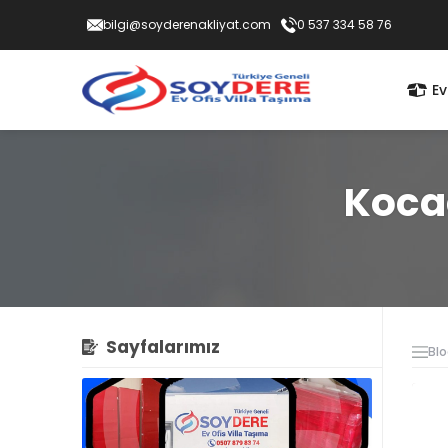
bilgi@soyderenakliyat.com
0 537 334 58 76
Ev
Kocae
Sayfalarımız
Bl