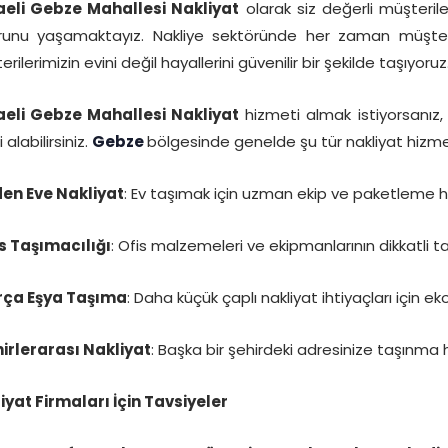
eli Gebze Mahallesi Nakliyat
olarak siz değerli müşteri
runu yaşamaktayız. Nakliye sektöründe her zaman müşteri
rilerimizin evini değil hayallerini güvenilir bir şekilde taşıyoruz
eli Gebze Mahallesi Nakliyat
hizmeti almak istiyorsanız, 
i alabilirsiniz.
Gebze
bölgesinde genelde şu tür nakliyat hizme
den Eve Nakliyat
: Ev taşımak için uzman ekip ve paketleme h
is Taşımacılığı
: Ofis malzemeleri ve ekipmanlarının dikkatli t
rça Eşya Taşıma
: Daha küçük çaplı nakliyat ihtiyaçları için 
hirlerarası Nakliyat
: Başka bir şehirdeki adresinize taşınma 
iyat Firmaları İçin Tavsiyeler