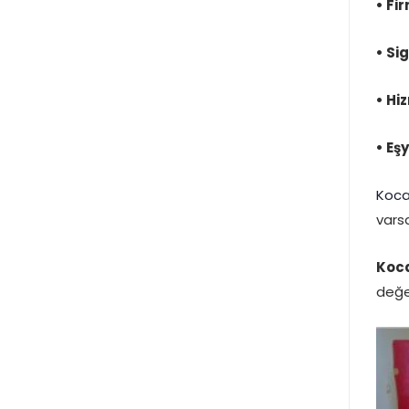
•
Fi
•
Sig
•
Hiz
•
Eşy
Koca
varsa
Koca
değe