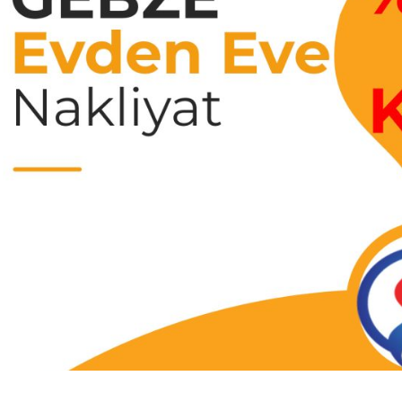
rça Eşya Taşımacılığıı
Ofis Taşıma