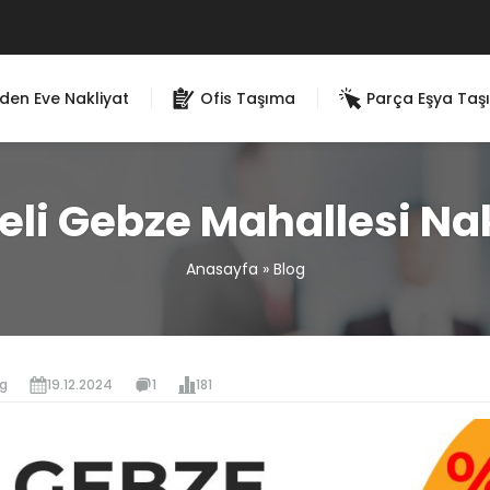
den Eve Nakliyat
Ofis Taşıma
Parça Eşya Taş
li Gebze Mahallesi Na
Anasayfa
»
Blog
og
19.12.2024
1
181