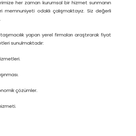
lerimize her zaman kurumsal bir hizmet sunmanın
 memnuniyeti odaklı çalışmaktayız. Siz değerli
.
taşımacılık yapan yerel firmaları araştırarak fiyat
tleri sunulmaktadır:
izmetleri.
aşınması.
ekonomik çözümler.
hizmeti.