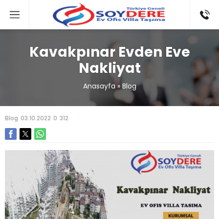
Kavakpınar Evden Eve
Nakliyat
Anasayfa
»
Blog
Blog
03.10.2022
0
312