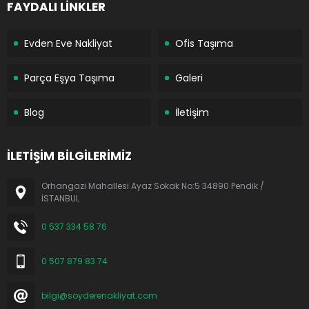
FAYDALI LİNKLER
Evden Eve Nakliyat
Ofis Taşıma
Parça Eşya Taşıma
Galeri
Blog
İletişim
İLETİŞİM BİLGİLERİMİZ
Orhangazi Mahallesi Ayaz Sokak No:5 34890 Pendik /
İSTANBUL
0 537 334 58 76
0 507 879 83 74
bilgi@soyderenakliyat.com