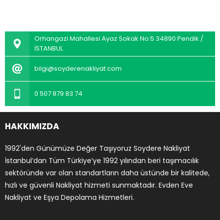
Orhangazi Mahallesi Ayaz Sokak No:5 34890 Pendik /
İSTANBUL
bilgi@soyderenakliyat.com
0 507 879 83 74
HAKKIMIZDA
1992'den Günümüze Değer Taşıyoruz Soydere Nakliyat
İstanbul’dan Tüm Türkiye’ye 1992 yılından beri taşımacılık
sektöründe var olan standartların daha üstünde bir kalitede,
hızlı ve güvenli Nakliyat hizmeti sunmaktadır. Evden Eve
Nakliyat ve Eşya Depolama Hizmetleri.