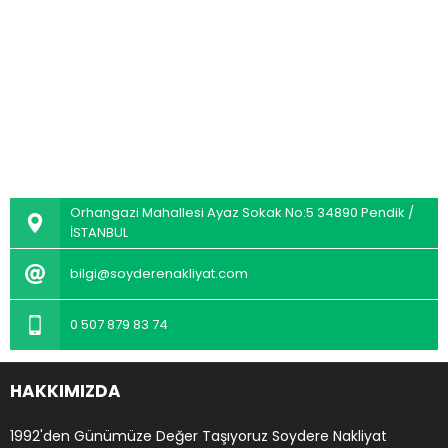
Orhangazi Mahallesi Ayaz Sokak No:5 34890 Pendik /
İSTANBUL
bilgi@soyderenakliyat.com
0 507 879 83 74
HAKKIMIZDA
1992'den Günümüze Değer Taşıyoruz Soydere Nakliyat