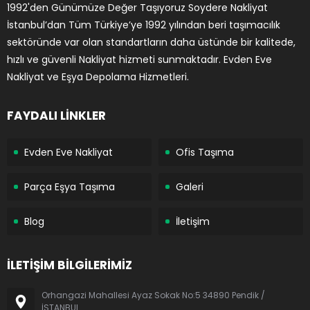
1992'den Günümüze Değer Taşıyoruz Soydere Nakliyat
İstanbul’dan Tüm Türkiye’ye 1992 yılından beri taşımacılık
sektöründe var olan standartların daha üstünde bir kalitede,
hızlı ve güvenli Nakliyat hizmeti sunmaktadır. Evden Eve
Nakliyat ve Eşya Depolama Hizmetleri.
FAYDALI LİNKLER
Evden Eve Nakliyat
Ofis Taşıma
Parça Eşya Taşıma
Galeri
Blog
İletişim
İLETİŞİM BİLGİLERİMİZ
Orhangazi Mahallesi Ayaz Sokak No:5 34890 Pendik /
İSTANBUL