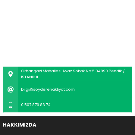
Orhangazi Mahallesi Ayaz Sokak No:5 34890 Pendik /
İSTANBUL
bilgi@soyderenakliyat.com
0 507 879 83 74
HAKKIMIZDA